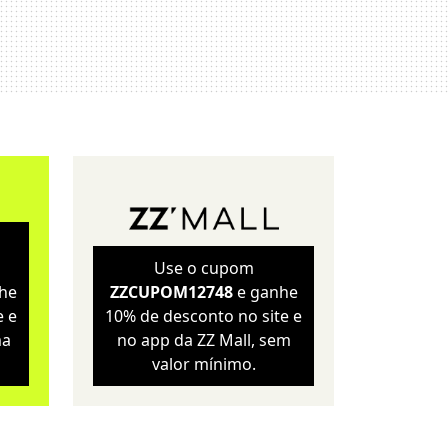
Sustentabilidade
Wellness
Use o cupom
he
ZZCUPOM12748
e ganhe
e e
10% de desconto no site e
ma
no app da ZZ Mall, sem
valor mínimo.