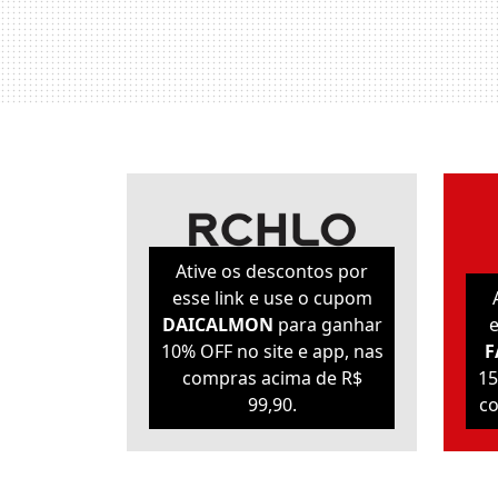
Ative os descontos por
esse link e use o cupom
DAICALMON
para ganhar
e
10% OFF no site e app, nas
F
compras acima de R$
15
99,90.
co