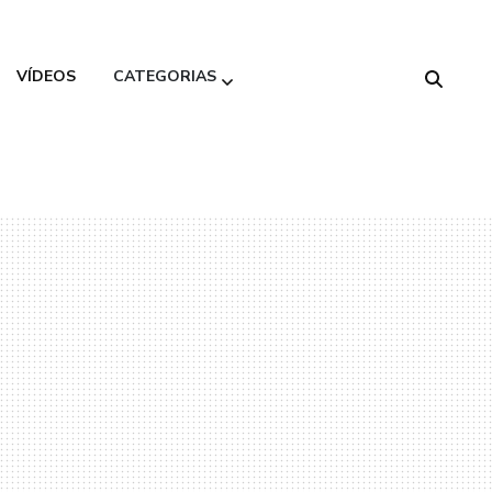
VÍDEOS
CATEGORIAS
Alimentação
Saudável
Beleza
Decoração
Gastronomia
Moda
Variedades
Viagem