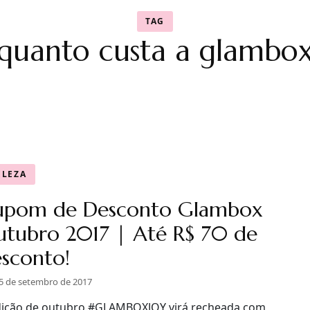
TAG
quanto custa a glambo
ELEZA
upom de Desconto Glambox
tubro 2017 | Até R$ 70 de
sconto!
5 de setembro de 2017
dição de outubro #GLAMBOXJOY virá recheada com