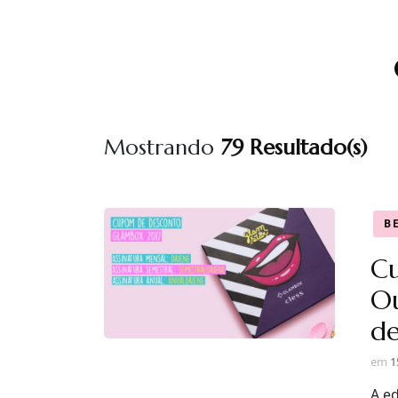
Mostrando
79 Resultado(s)
B
C
Ou
de
em
1
A e