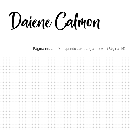
Daien
Moda e beleza
Página inicial
quanto custa a glambox
(Página 14)