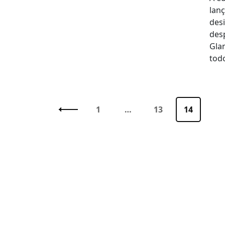
lan
desi
des
Gla
tod
Paginação
de
Página
1
…
Página
13
Página
14
posts