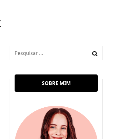
x
Pesquisar
por:
SOBRE MIM