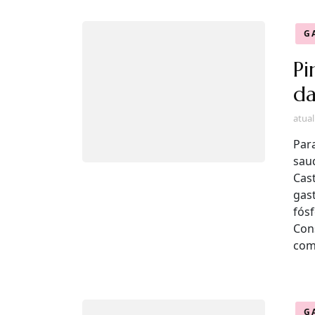
G
Pi
da
atua
Par
saud
Cas
gas
fósf
Con
com
G