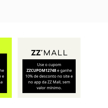
Sustentabilidade
Wellness
Use o cupom
he
ZZCUPOM12748
e ganhe
e e
10% de desconto no site e
ma
no app da ZZ Mall, sem
valor mínimo.