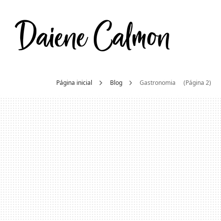
Daien
Moda e beleza
Página inicial
Blog
Gastronomia
(Página 2)