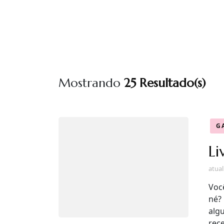
Mostrando
25 Resultado(s)
G
Li
atua
Voc
né?
algu
rec