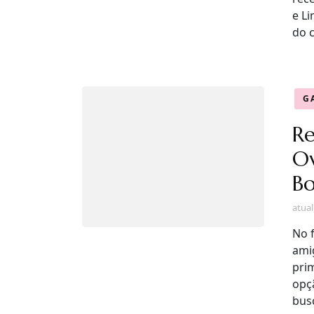
e L
do c
G
Re
O
Bo
atua
No f
ami
prim
opç
bus