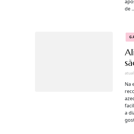
apo
de 
G
Al
sã
atua
Na 
rec
aze
faci
a d
gos