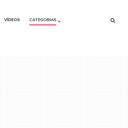
VÍDEOS
CATEGORIAS
Alimentação
Saudável
Beleza
Decoração
Gastronomia
Moda
Variedades
Viagem