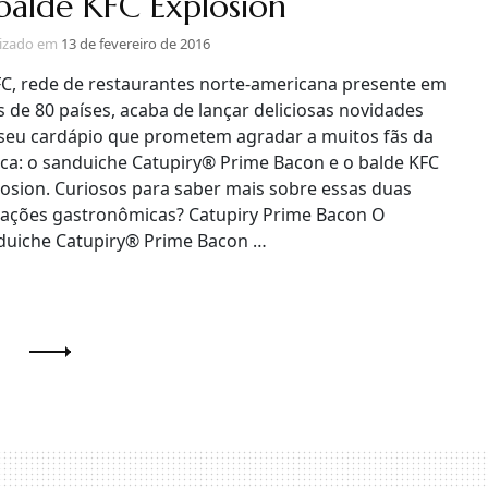
balde KFC Explosion
lizado em
13 de fevereiro de 2016
FC, rede de restaurantes norte-americana presente em
 de 80 países, acaba de lançar deliciosas novidades
seu cardápio que prometem agradar a muitos fãs da
ca: o sanduiche Catupiry® Prime Bacon e o balde KFC
losion. Curiosos para saber mais sobre essas duas
tações gastronômicas? Catupiry Prime Bacon O
duiche Catupiry® Prime Bacon …
gina