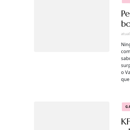
Pe
bo
atua
Nin
com 
sabo
sur
o V
que
G
KF