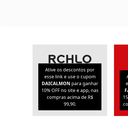
Ative os descontos por
esse link e use o cupom
DAICALMON
para ganhar
e
10% OFF no site e app, nas
F
compras acima de R$
15
99,90.
co