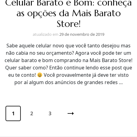
Celular Barato e Bom: conheça
as opções da Mais Barato
Store!
atualizado em
29 de novembro de 2019
Sabe aquele celular novo que você tanto desejou mas
não cabia no seu orçamento? Agora você pode ter um
celular barato e bom comprando na Mais Barato Store!
Quer saber como? Então continue lendo esse post que
eu te conto!
Você provavelmente já deve ter visto
por aí algum dos anúncios de grandes redes …
Paginação
de
Página
1
Página
2
Página
3
posts