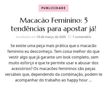
PUBLICIDADE
Macacão Feminino: 5
tendências para apostar já!
em
atualizado em
19 de março de 2020
1 comentário
Macacão
Se existe uma peça mais prática que o macacão
Feminino:
5
feminino eu desconheço. Tem coisa melhor do que
tendência
vestir algo que já garante um look completo, sem
para
muito esforço e que te permite usar e abusar dos
apostar
acessórios? Os macacões femininos são peças
já!
versáteis que, dependendo da combinação, podem te
acompanhar do trabalho ao happy hour …