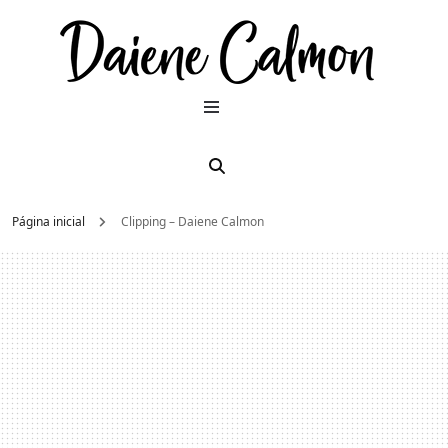
Dai
Moda e
beleza
2026
Cal
Página inicial
Clipping – Daiene Calmon