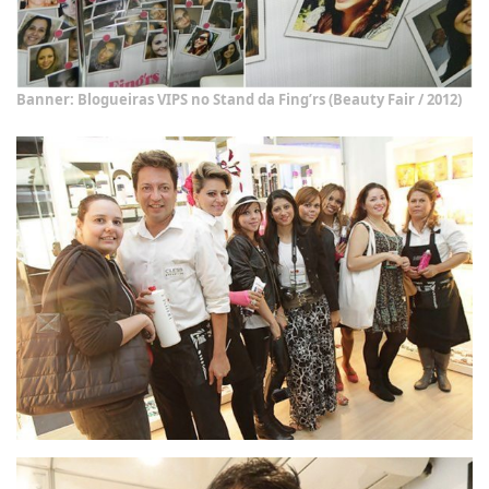
Banner: Blogueiras VIPS no Stand da Fing’rs (Beauty Fair / 2012)