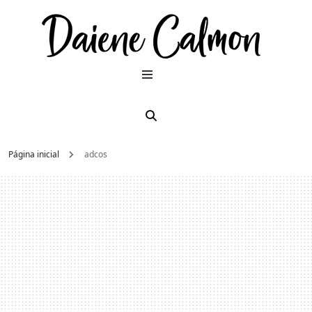
Dai
Moda e
beleza
2026
Cal
Página inicial
adcos