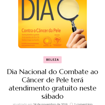
BELEZA
Dia Nacional do Combate ao
Câncer de Pele terá
atendimento gratuito neste
sábado
em
atualizado em
24 de novembro de 2016
1 comentário