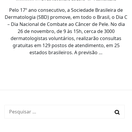
Dia
Pelo 17º ano consecutivo, a Sociedade Brasileira de
Naciona
do
Dermatologia (SBD) promove, em todo o Brasil, o Dia C
Combat
– Dia Nacional de Combate ao Câncer de Pele. No dia
ao
26 de novembro, de 9 às 15h, cerca de 3000
Câncer
dermatologistas voluntários, realizarão consultas
de
gratuitas em 129 postos de atendimento, em 25
Pele
terá
estados brasileiros. A previsão …
atendi
gratuito
neste
sábado
Pesquisar
por: