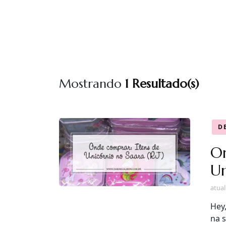
Mostrando
1 Resultado(s)
D
On
Un
atua
Hey,
na 