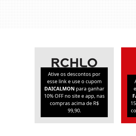
Ative os descontos por
esse link e use o cupom
DAICALMON
para ganhar
e
10% OFF no site e app, nas
F
compras acima de R$
15
99,90.
co