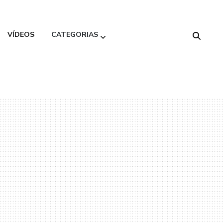
VÍDEOS
CATEGORIAS
Alimentação
Saudável
Beleza
Decoração
Gastronomia
Moda
Variedades
Viagem