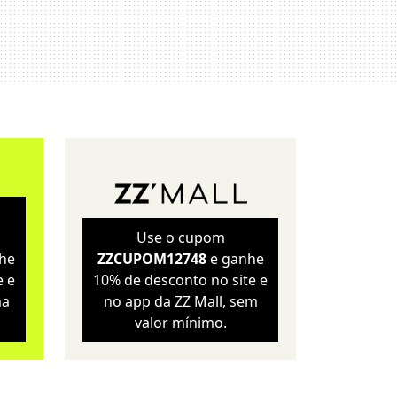
Sustentabilidade
Wellness
Use o cupom
he
ZZCUPOM12748
e ganhe
e e
10% de desconto no site e
ma
no app da ZZ Mall, sem
valor mínimo.