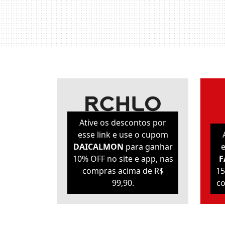
Ative os descontos por
esse link e use o cupom
DAICALMON
para ganhar
e
10% OFF no site e app, nas
F
compras acima de R$
15
99,90.
co