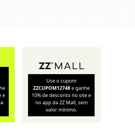
Sustentabilidade
Wellness
Use o cupom
he
ZZCUPOM12748
e ganhe
e e
10% de desconto no site e
ma
no app da ZZ Mall, sem
valor mínimo.