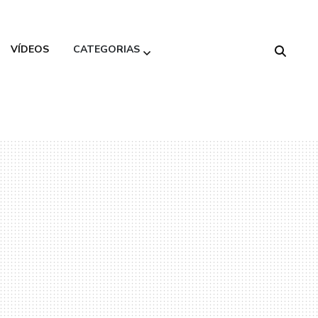
VÍDEOS
CATEGORIAS
Alimentação
Saudável
Beleza
Decoração
Gastronomia
Moda
Variedades
Viagem