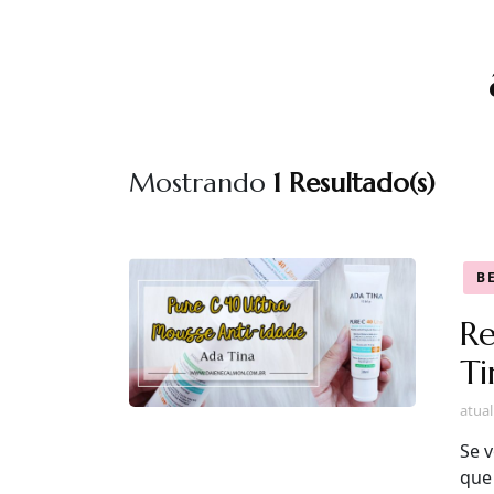
Mostrando
1 Resultado(s)
B
Re
Ti
atua
Se 
que