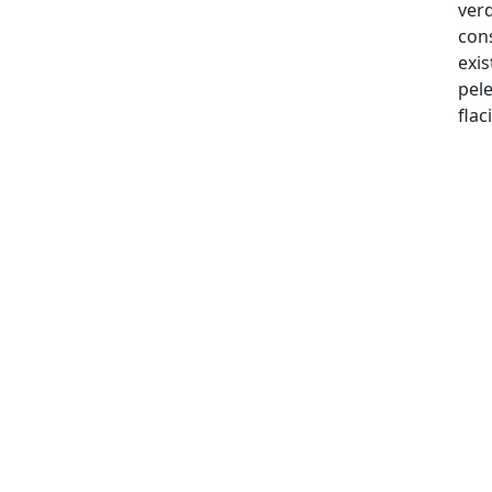
verd
con
exis
pele
flac