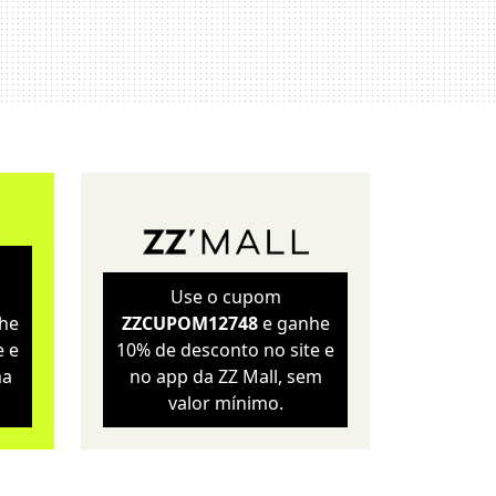
Sustentabilidade
Wellness
Use o cupom
he
ZZCUPOM12748
e ganhe
e e
10% de desconto no site e
ma
no app da ZZ Mall, sem
valor mínimo.