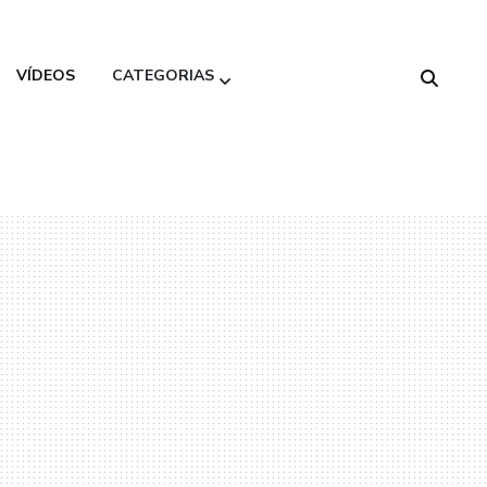
VÍDEOS
CATEGORIAS
Alimentação
Saudável
Beleza
Decoração
Gastronomia
Moda
Variedades
Viagem