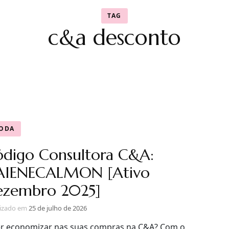
TAG
c&a desconto
ODA
digo Consultora C&A:
AIENECALMON [Ativo
ezembro 2025]
lizado em
25 de julho de 2026
r economizar nas suas compras na C&A? Com o