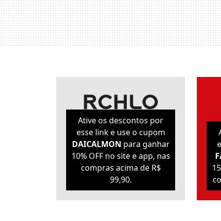
Ative os descontos por
esse link e use o cupom
DAICALMON
para ganhar
e
10% OFF no site e app, nas
F
compras acima de R$
15
99,90.
co