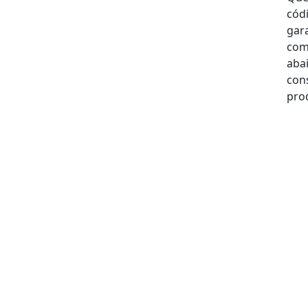
cód
gar
comp
aba
con
pro