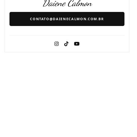
Daiene Calmon
CONTATO@DAIENECALMON.COM.BR