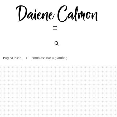
Dai
Moda e
beleza
2026
Cal
Página inicial
como assinar a glambag