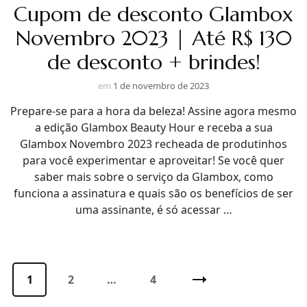
Cupom de desconto Glambox
Novembro 2023 | Até R$ 130
de desconto + brindes!
em
1 de novembro de 2023
Prepare-se para a hora da beleza! Assine agora mesmo
a edição Glambox Beauty Hour e receba a sua
Glambox Novembro 2023 recheada de produtinhos
para você experimentar e aproveitar! Se você quer
saber mais sobre o serviço da Glambox, como
funciona a assinatura e quais são os benefícios de ser
uma assinante, é só acessar …
Paginação
de
Página
1
Página
2
…
Página
4
posts