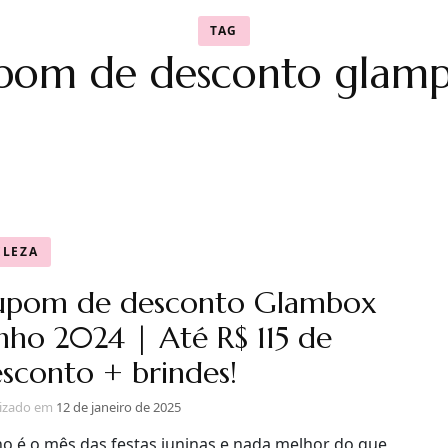
TAG
pom de desconto glamp
ELEZA
upom de desconto Glambox
nho 2024 | Até R$ 115 de
sconto + brindes!
lizado em
12 de janeiro de 2025
ho é o mês das festas juninas e nada melhor do que