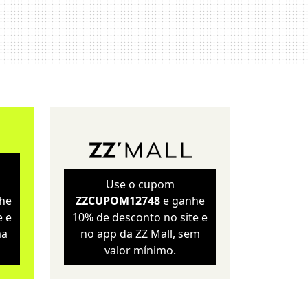
Sustentabilidade
Wellness
Use o cupom
he
ZZCUPOM12748
e ganhe
e e
10% de desconto no site e
ma
no app da ZZ Mall, sem
valor mínimo.