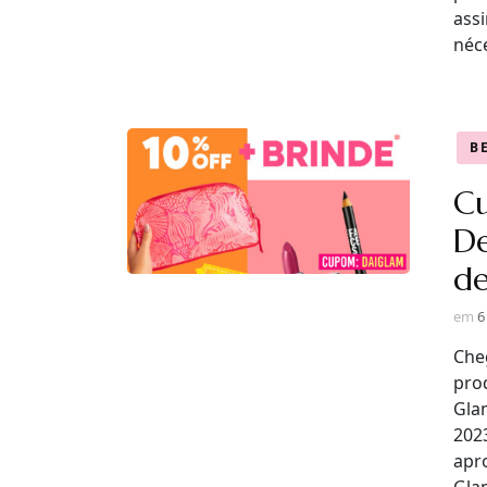
ass
néce
B
C
D
de
em
6
Che
pro
Gla
202
apro