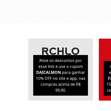
Ative os descontos por
esse link e use o cupom
DAICALMON
para ganhar
e
10% OFF no site e app, nas
F
compras acima de R$
15
99,90.
co