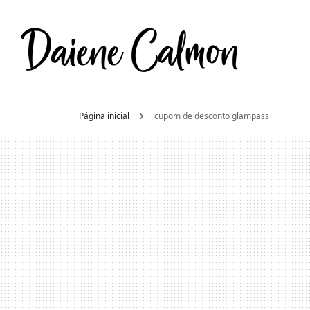
Daien
Moda e beleza
Página inicial
cupom de desconto glampass