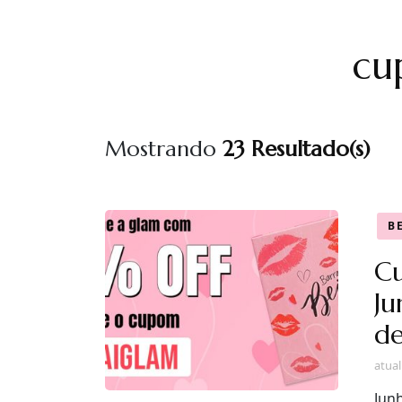
cu
Mostrando
23 Resultado(s)
B
C
Ju
de
atua
Jun