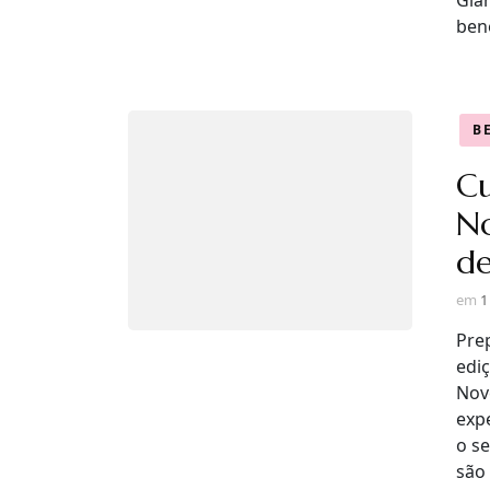
Gla
ben
B
C
No
de
em
1
Pre
edi
Nov
exp
o s
são 