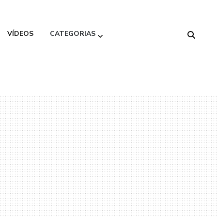
VÍDEOS
CATEGORIAS
Alimentação
Saudável
Beleza
Decoração
Gastronomia
Moda
Variedades
Viagem