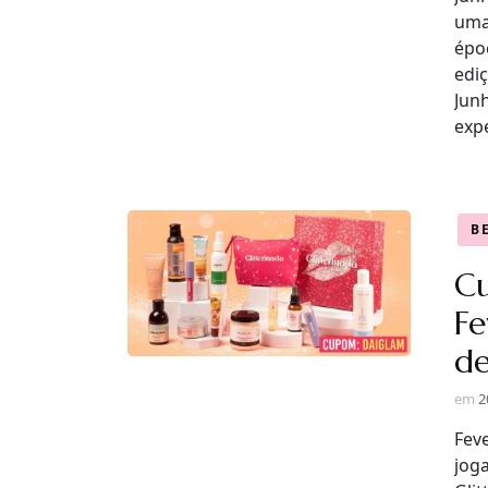
uma
épo
edi
Jun
exp
B
C
Fe
de
em
2
Fev
jog