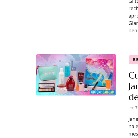
Gli
rec
apro
Gla
bene
B
C
Ja
de
em
7
Jan
na 
mes