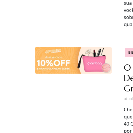
sua
voc
sob
qua
B
O 
D
Gr
atua
Che
que
40 
por 