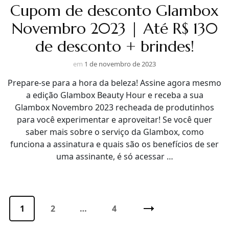
Cupom de desconto Glambox
Novembro 2023 | Até R$ 130
de desconto + brindes!
em
1 de novembro de 2023
Prepare-se para a hora da beleza! Assine agora mesmo
a edição Glambox Beauty Hour e receba a sua
Glambox Novembro 2023 recheada de produtinhos
para você experimentar e aproveitar! Se você quer
saber mais sobre o serviço da Glambox, como
funciona a assinatura e quais são os benefícios de ser
uma assinante, é só acessar …
Paginação
de
Página
1
Página
2
…
Página
4
posts