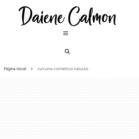
Dai
Moda e
beleza
2026
Cal
Página inicial
curcuma cosmeticos naturais