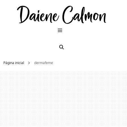
Dai
Moda e
beleza
2026
Cal
Página inicial
dermafeme