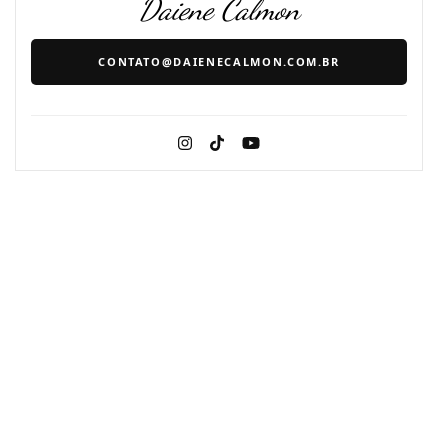
Daiene Calmon
CONTATO@DAIENECALMON.COM.BR