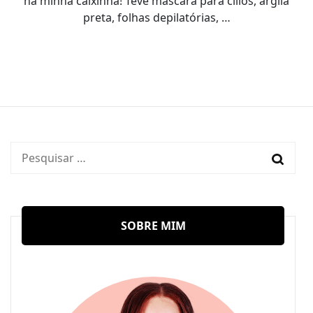
na minha caixinha! Teve máscara para cílios, argila
preta, folhas depilatórias, …
Pesquisar
por:
SOBRE MIM