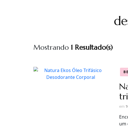
de
Mostrando
1 Resultado(s)
B
Na
tr
em
1
Enc
um 