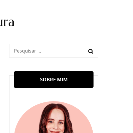
ura
Pesquisar
por:
SOBRE MIM