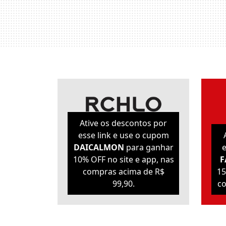
Ative os descontos por
esse link e use o cupom
DAICALMON
para ganhar
e
10% OFF no site e app, nas
F
compras acima de R$
15
99,90.
co