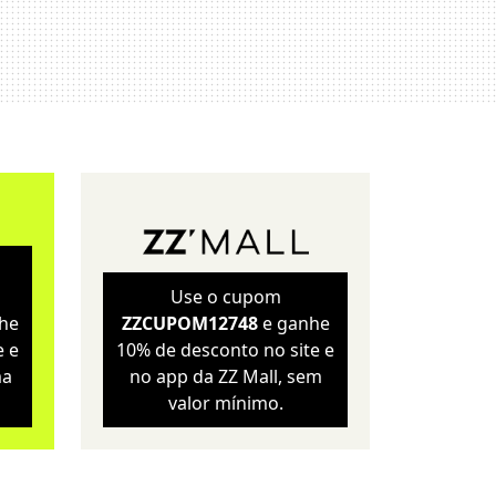
Sustentabilidade
Wellness
Use o cupom
he
ZZCUPOM12748
e ganhe
e e
10% de desconto no site e
ma
no app da ZZ Mall, sem
valor mínimo.