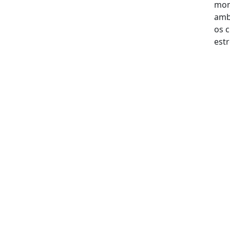
mom
ambi
os c
estr