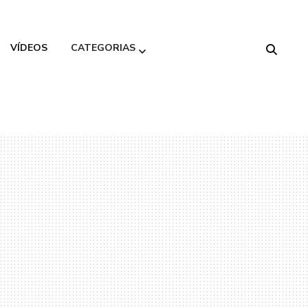
VÍDEOS
CATEGORIAS
Alimentação
Saudável
Beleza
Decoração
Gastronomia
Moda
Variedades
Viagem