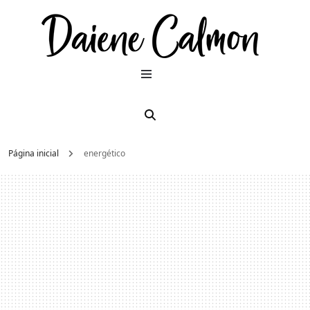
Dai
Moda e
beleza
2026
Cal
Página inicial
energético