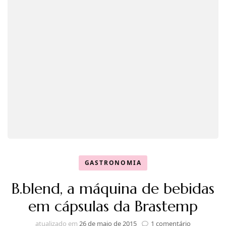
GASTRONOMIA
B.blend, a máquina de bebidas
em cápsulas da Brastemp
em
atualizado em
26 de maio de 2015
1 comentário