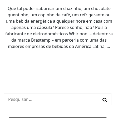
B.blend,
Que tal poder saborear um chazinho, um chocolate
a
máquina
quentinho, um copinho de café, um refrigerante ou
de
uma bebida energética a qualquer hora em casa com
bebidas
apenas uma cápsula? Parece sonho, não? Pois a
em
fabricante de eletrodomésticos Whirlpool – detentora
cápsulas
da marca Brastemp – em parceria com uma das
da
Brastemp
maiores empresas de bebidas da América Latina, …
Pesquisar
por: