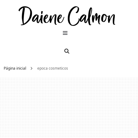
Dai
Moda e
beleza
2026
Cal
Página inicial
epoca cosmeticos