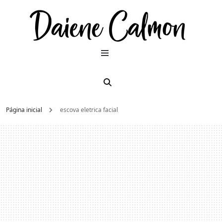
Dai
Moda e
beleza
2026
Cal
Página inicial
escova eletrica facial