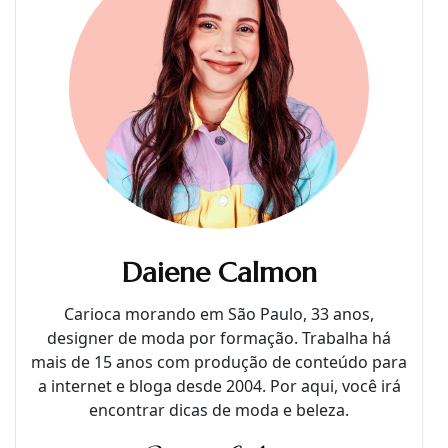
Daiene Calmon
Carioca morando em São Paulo, 33 anos,
designer de moda por formação. Trabalha há
mais de 15 anos com produção de conteúdo para
a internet e bloga desde 2004. Por aqui, você irá
encontrar dicas de moda e beleza.