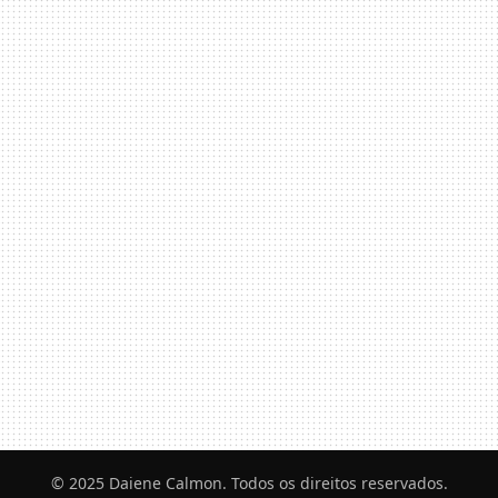
© 2025 Daiene Calmon. Todos os direitos reservados.