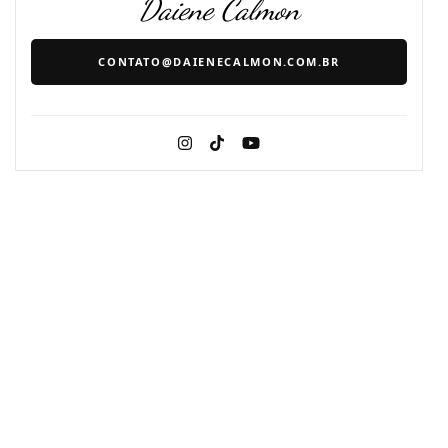
Daiene Calmon
CONTATO@DAIENECALMON.COM.BR