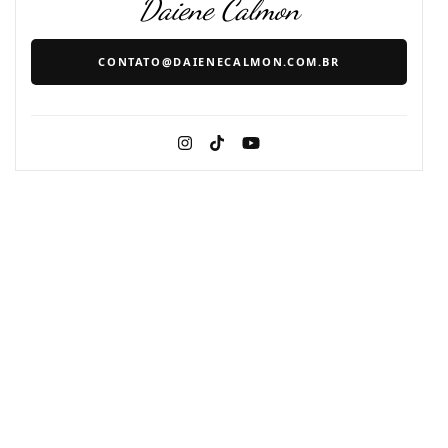
Daiene Calmon
CONTATO@DAIENECALMON.COM.BR