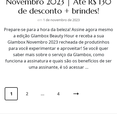
Novembro 2023 | Até R$ 130
de desconto + brindes!
em
1 de novembro de 2023
Prepare-se para a hora da beleza! Assine agora mesmo
a edição Glambox Beauty Hour e receba a sua
Glambox Novembro 2023 recheada de produtinhos
para você experimentar e aproveitar! Se você quer
saber mais sobre o serviço da Glambox, como
funciona a assinatura e quais são os benefícios de ser
uma assinante, é só acessar …
Paginação
de
Página
1
Página
2
…
Página
4
posts