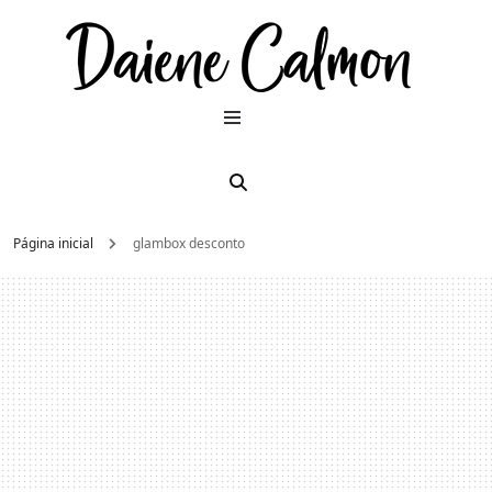
Dai
Moda e
beleza
2026
Cal
Página inicial
glambox desconto