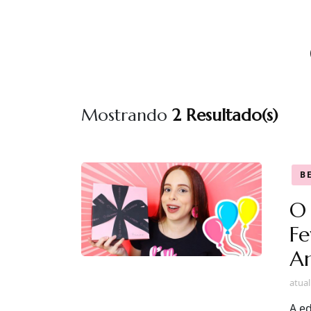
Mostrando
2 Resultado(s)
B
O 
Fe
A
atua
A e