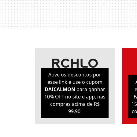
Ative os descontos por
esse link e use o cupom
DAICALMON
para ganhar
e
10% OFF no site e app, nas
F
compras acima de R$
15
99,90.
co