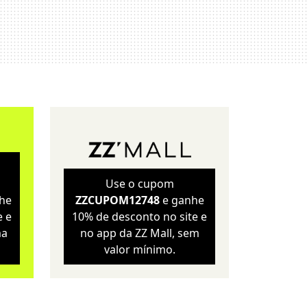
Sustentabilidade
Wellness
Use o cupom
he
ZZCUPOM12748
e ganhe
e e
10% de desconto no site e
ma
no app da ZZ Mall, sem
valor mínimo.