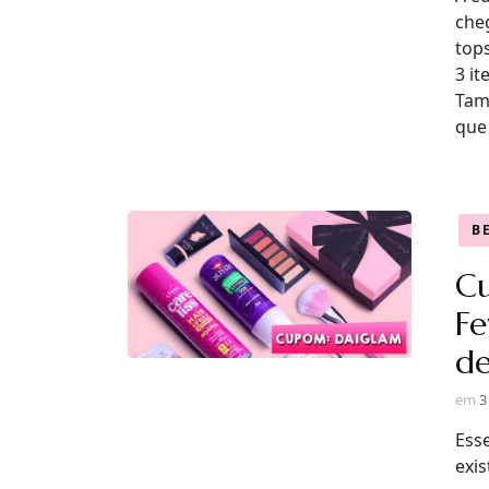
che
tops
3 it
Tam
que
B
C
Fe
de
em
3
Ess
exis