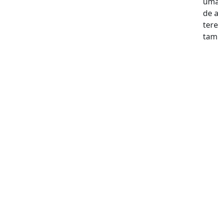
uma
de a
ter
tam