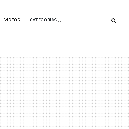
VÍDEOS
CATEGORIAS
Alimentação
Saudável
Beleza
Decoração
Gastronomia
Moda
Variedades
Viagem