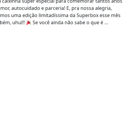
 caixinha super especial para comemorar tantos anos
mor, autocuidado e parceria! E, pra nossa alegria,
emos uma edição limitadíssima da Superbox esse mês
bém, uhul!!
Se você ainda não sabe o que é …