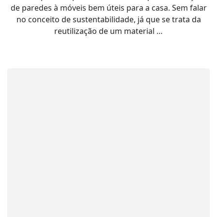
casa
de paredes à móveis bem úteis para a casa. Sem falar
feitas
no conceito de sustentabilidade, já que se trata da
com
pallets
reutilização de um material …