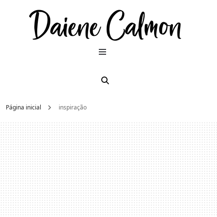
Dai
Moda e
beleza
2026
Cal
Página inicial
inspiração