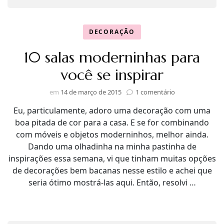
DECORAÇÃO
10 salas moderninhas para
você se inspirar
em
em
14 de março de 2015
1 comentário
10
Eu, particulamente, adoro uma decoração com uma
salas
moderninhas
boa pitada de cor para a casa. E se for combinando
para
com móveis e objetos moderninhos, melhor ainda.
você
Dando uma olhadinha na minha pastinha de
se
inspirações essa semana, vi que tinham muitas opções
inspirar
de decorações bem bacanas nesse estilo e achei que
seria ótimo mostrá-las aqui. Então, resolvi …