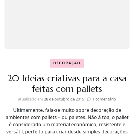
DECORAÇÃO
20 Ideias criativas para a casa
feitas com pallets
em
atualizado em
28 de outubro de 2015
1 comentário
20
Ultimamente, fala-se muito sobre decoração de
Ideias
criativas
ambientes com pallets – ou paletes. Não à toa, o pallet
para
é considerado um material econômico, resistente e
a
versátil, perfeito para criar desde simples decorações