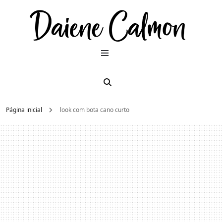
Dai
Moda e
beleza
2026
Cal
Página inicial
look com bota cano curto