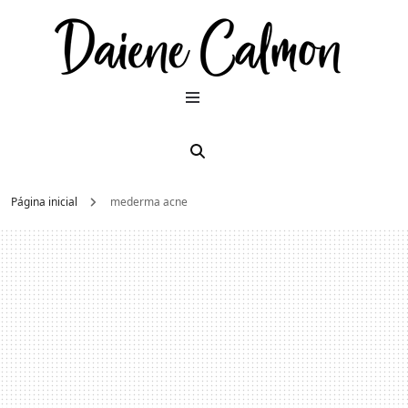
Dai
Moda e
beleza
2026
Cal
Página inicial
mederma acne