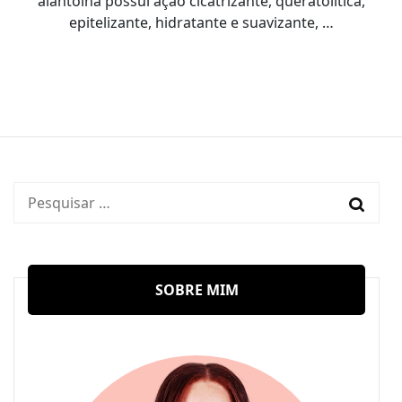
alantoína possui ação cicatrizante, queratolítica,
epitelizante, hidratante e suavizante, …
Pesquisar
por:
SOBRE MIM