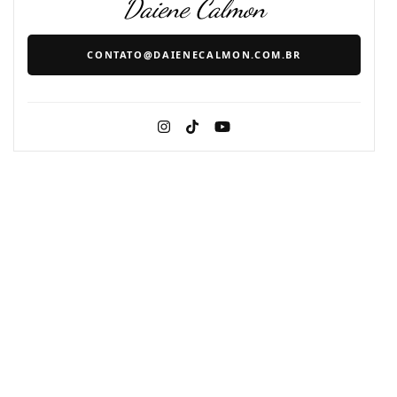
Daiene Calmon
CONTATO@DAIENECALMON.COM.BR