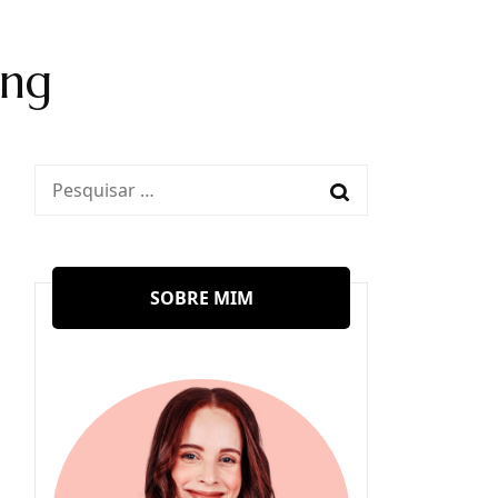
ang
Pesquisar
por:
SOBRE MIM