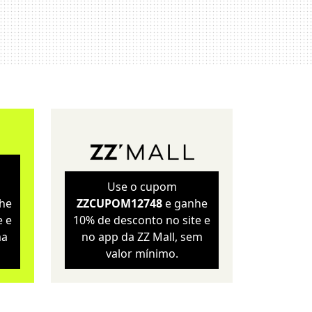
Sustentabilidade
Wellness
Use o cupom
he
ZZCUPOM12748
e ganhe
e e
10% de desconto no site e
ma
no app da ZZ Mall, sem
valor mínimo.