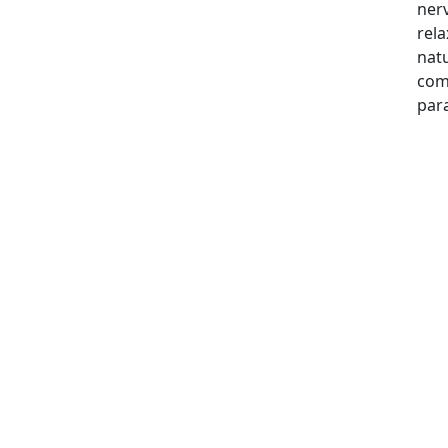
ner
rela
natu
com
par