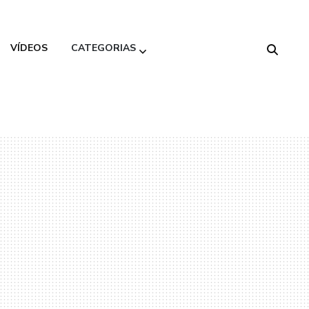
VÍDEOS
CATEGORIAS
Alimentação
Saudável
Beleza
Decoração
Gastronomia
Moda
Variedades
Viagem