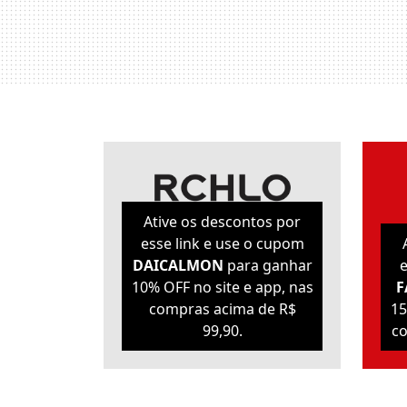
Ative os descontos por
esse link e use o cupom
DAICALMON
para ganhar
e
10% OFF no site e app, nas
F
compras acima de R$
15
99,90.
co