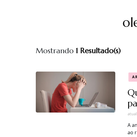
ol
Mostrando
1 Resultado(s)
A
Qu
pa
atua
A a
ao 