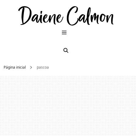
Dai
Moda e
beleza
2026
Cal
Página inicial
pascoa