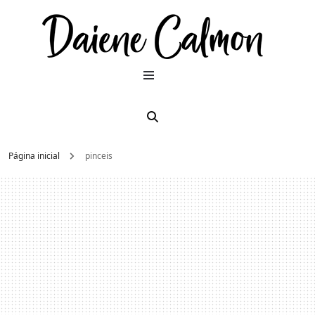
Dai
Moda e
beleza
2026
Cal
Página inicial
pinceis