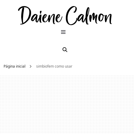
Dai
Moda e
beleza
2026
Cal
Página inicial
simbiofem como usar