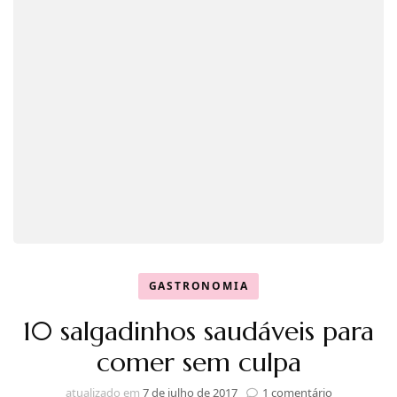
GASTRONOMIA
10 salgadinhos saudáveis para
comer sem culpa
em
atualizado em
7 de julho de 2017
1 comentário