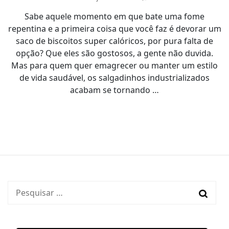
10
Sabe aquele momento em que bate uma fome
salgadinh
saudáveis
repentina e a primeira coisa que você faz é devorar um
para
saco de biscoitos super calóricos, por pura falta de
comer
opção? Que eles são gostosos, a gente não duvida.
sem
Mas para quem quer emagrecer ou manter um estilo
culpa
de vida saudável, os salgadinhos industrializados
acabam se tornando …
Pesquisar
por: