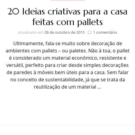
20 Ideias criativas para a casa
feitas com pallets
em
atualizado em
28 de outubro de 2015
1 comentário
20
Ultimamente, fala-se muito sobre decoração de
Ideias
criativas
ambientes com pallets – ou paletes. Não à toa, o pallet
para
é considerado um material econômico, resistente e
a
versátil, perfeito para criar desde simples decorações
casa
de paredes à móveis bem úteis para a casa. Sem falar
feitas
no conceito de sustentabilidade, já que se trata da
com
pallets
reutilização de um material …