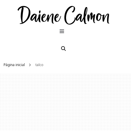
Dai
Moda e
beleza
2026
Cal
Página inicial
talco