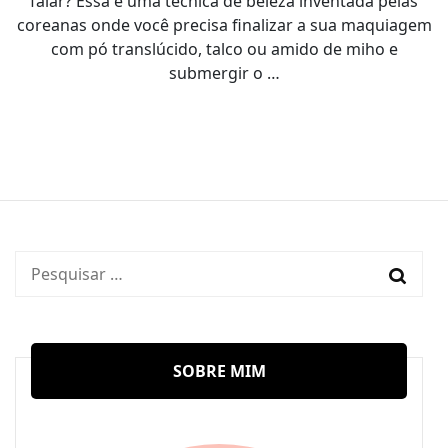
falar? Essa é uma técnica de beleza inventada pelas
coreanas onde você precisa finalizar a sua maquiagem
com pó translúcido, talco ou amido de miho e
submergir o …
Pesquisar
por:
SOBRE MIM