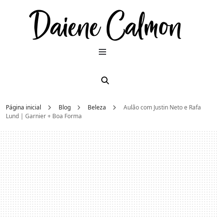
Dai
Moda e
beleza
2026
Cal
Página inicial
Blog
Beleza
Aulão com Justin Neto e Rafa
Lund | Garnier + Boa Forma