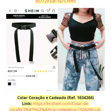
957729-cat-1875.html
Colar Coração e Cadeado (Ref. 1634266)
Link:
https://br.shein.com/Colar-de-
cora%C3%A7%C3%A3o-e-cadeado-p-1634266-cat-