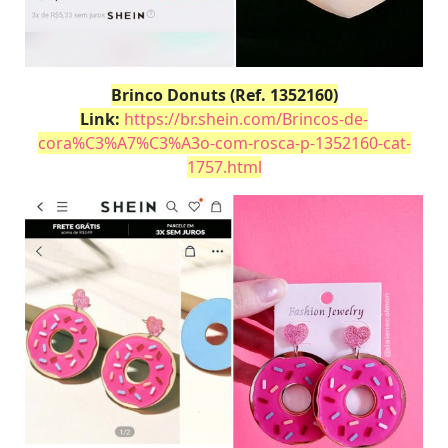
Brinco Donuts (Ref. 1352160)
Link:
https://br.shein.com/Brincos-de-
cora%C3%A7%C3%A3o-com-rosca-p-1352160-cat-
1757.html