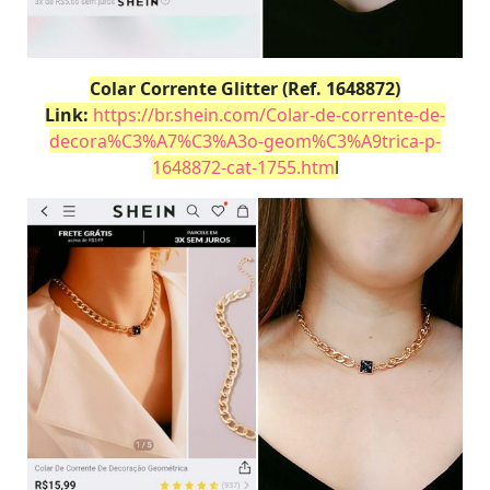
Colar Corrente Glitter (Ref. 1648872)
Link:
https://br.shein.com/Colar-de-corrente-de-
decora%C3%A7%C3%A3o-geom%C3%A9trica-p-
1648872-cat-1755.htm
l