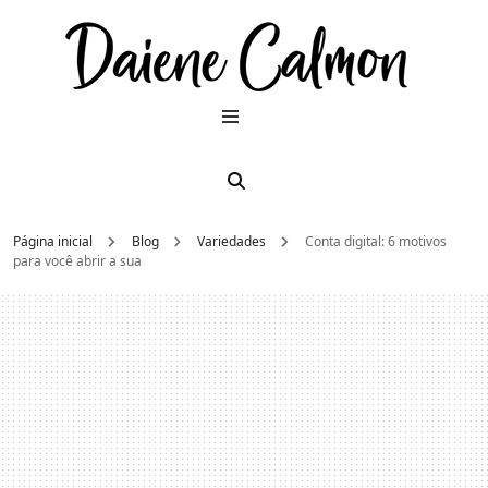
Dai
Moda e
beleza
2026
Cal
Página inicial
Blog
Variedades
Conta digital: 6 motivos
para você abrir a sua