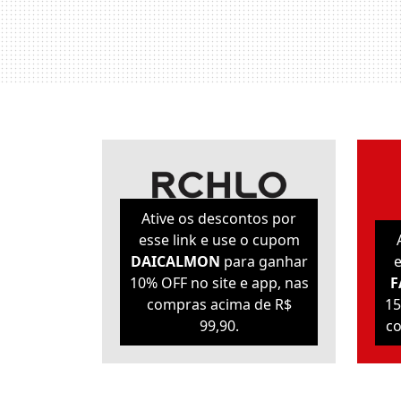
Ative os descontos por
esse link e use o cupom
DAICALMON
para ganhar
e
10% OFF no site e app, nas
F
compras acima de R$
15
99,90.
co