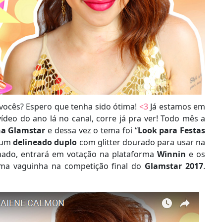
vocês? Espero que tenha sido ótima!
<3
Já estamos em
vídeo do ano lá no canal, corre já pra ver! Todo mês a
ha Glamstar
e dessa vez o tema foi “
Look para Festas
r um
delineado duplo
com glitter dourado para usar na
onado, entrará em votação na plataforma
Winnin
e os
ma vaguinha na competição final do
Glamstar 2017
.