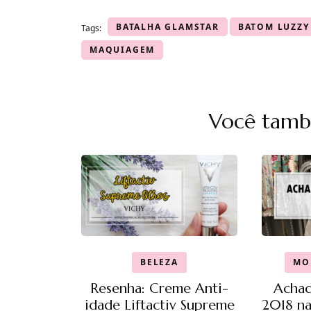
BATALHA GLAMSTAR
BATOM LUZZY
Tags:
MAQUIAGEM
Navegação
Você també
de
post
BELEZA
MO
Resenha: Creme Anti-
Achad
idade Liftactiv Supreme
2018 na