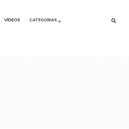
VÍDEOS
CATEGORIAS
Alimentação
Saudável
Beleza
Decoração
Gastronomia
Moda
Variedades
Viagem