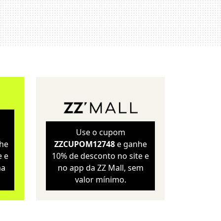
Sustentabilidade
Wellness
Use o cupom
he
ZZCUPOM12748
e ganhe
e e
10% de desconto no site e
ma
no app da ZZ Mall, sem
valor mínimo.