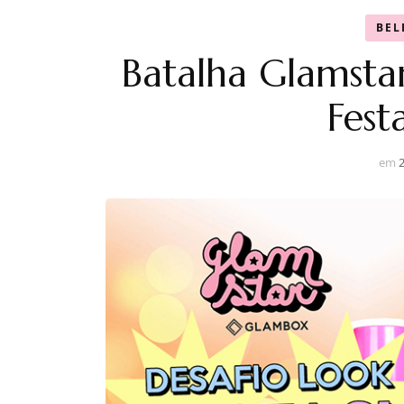
BEL
Batalha Glamsta
Fest
em
2