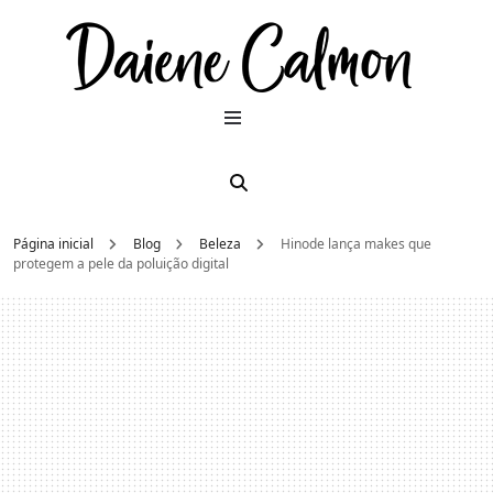
Dai
Moda e
beleza
2026
Cal
Página inicial
Blog
Beleza
Hinode lança makes que
protegem a pele da poluição digital