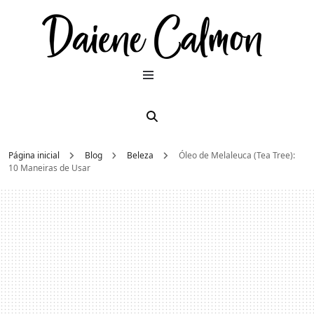
Dai
Moda e
beleza
2026
Cal
Página inicial
Blog
Beleza
Óleo de Melaleuca (Tea Tree):
10 Maneiras de Usar