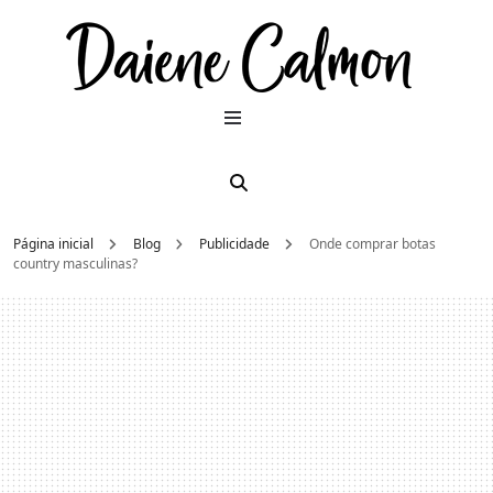
Dai
Moda e
beleza
2026
Cal
Página inicial
Blog
Publicidade
Onde comprar botas
country masculinas?