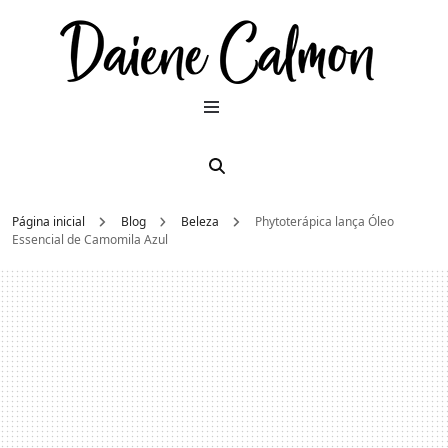
Dai
Moda e
beleza
2026
Cal
Página inicial
Blog
Beleza
Phytoterápica lança Óleo
Essencial de Camomila Azul