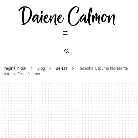
Dai
Moda e
beleza
2026
Cal
Página inicial
Blog
Beleza
Resenha: Espuma hidratante
para os Pés – Footner