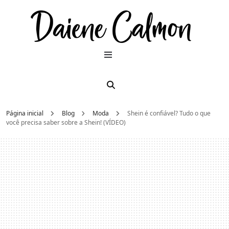
Dai
Moda e
beleza
2026
Cal
Página inicial
Blog
Moda
Shein é confiável? Tudo o que
você precisa saber sobre a Shein! (VÍDEO)