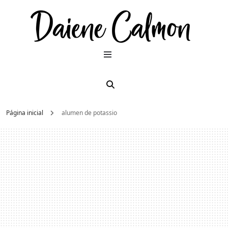
Dai
Moda e
beleza
2026
Cal
Página inicial
alumen de potassio