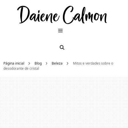
Dai
Moda e
beleza
2026
Cal
Página inicial
Blog
Beleza
Mitos e verdades sobre o
desodorante de cristal