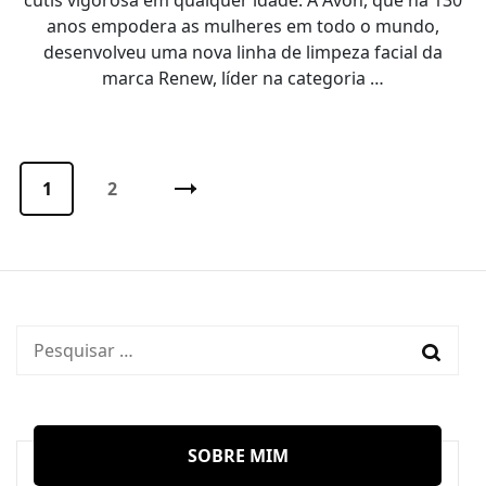
cútis vigorosa em qualquer idade. A Avon, que há 130
anos empodera as mulheres em todo o mundo,
desenvolveu uma nova linha de limpeza facial da
marca Renew, líder na categoria …
Paginação
de
Página
1
Página
2
posts
Pesquisar
por:
SOBRE MIM