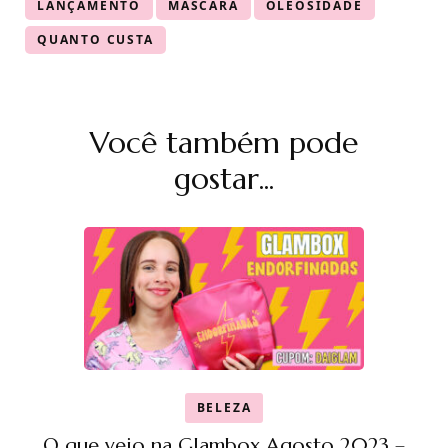
LANÇAMENTO
MÁSCARA
OLEOSIDADE
QUANTO CUSTA
Navegação
Você também pode
de
post
gostar...
BELEZA
O que veio na Glambox Agosto 2023 –