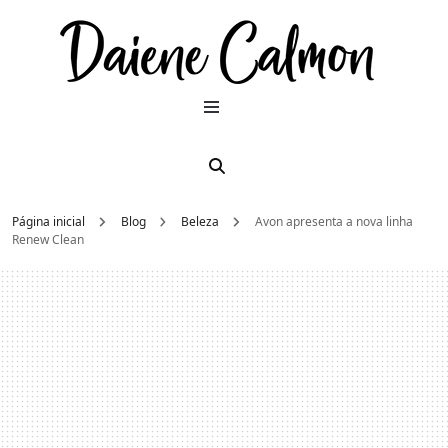
Dai
Moda e
beleza
2026
Cal
Página inicial
Blog
Beleza
Avon apresenta a nova linha
Renew Clean