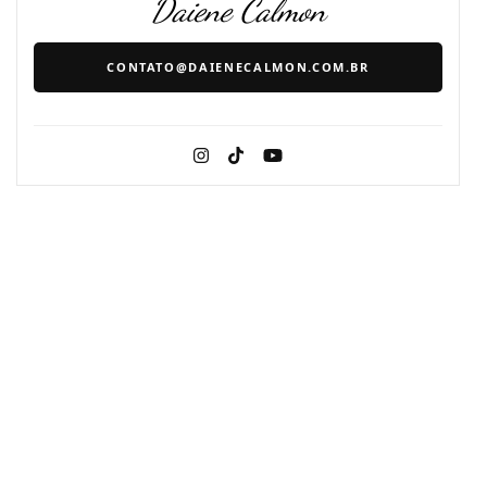
Daiene Calmon
CONTATO@DAIENECALMON.COM.BR