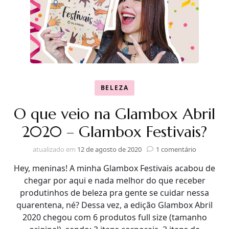
BELEZA
O que veio na Glambox Abril
2020 – Glambox Festivais?
em
atualizado em
12 de agosto de 2020
1 comentário
O
Hey, meninas! A minha Glambox Festivais acabou de
que
veio
chegar por aqui e nada melhor do que receber
na
produtinhos de beleza pra gente se cuidar nessa
Glambox
quarentena, né? Dessa vez, a edição Glambox Abril
Abril
2020 chegou com 6 produtos full size (tamanho
2020