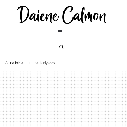
Dai
Moda e
beleza
2026
Cal
Página inicial
paris elysees