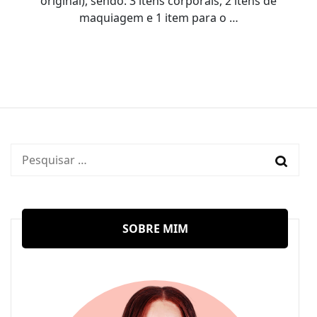
original), sendo: 3 itens corporais, 2 itens de
–
Glambox
maquiagem e 1 item para o …
Festivais?
Pesquisar
por:
SOBRE MIM