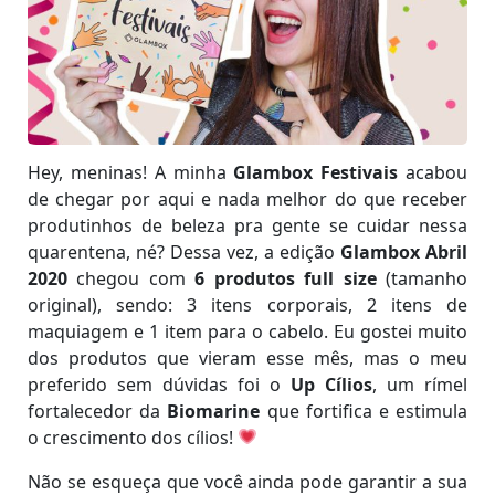
Abril
2020
–
Glambox
Festivais?
Hey, meninas! A minha
Glambox Festivais
acabou
de chegar por aqui e nada melhor do que receber
produtinhos de beleza pra gente se cuidar nessa
quarentena, né? Dessa vez, a edição
Glambox Abril
2020
chegou com
6 produtos full size
(tamanho
original), sendo: 3 itens corporais, 2 itens de
maquiagem e 1 item para o cabelo. Eu gostei muito
dos produtos que vieram esse mês, mas o meu
preferido sem dúvidas foi o
Up Cílios
, um rímel
fortalecedor da
Biomarine
que fortifica e estimula
o crescimento dos cílios!
Não se esqueça que você ainda pode garantir a sua