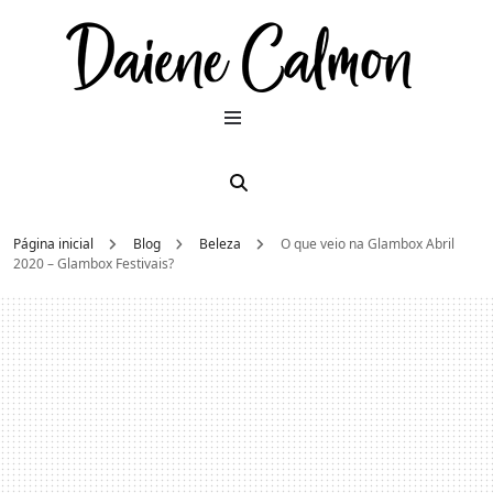
Dai
Moda e
beleza
2026
Cal
Página inicial
Blog
Beleza
O que veio na Glambox Abril
2020 – Glambox Festivais?