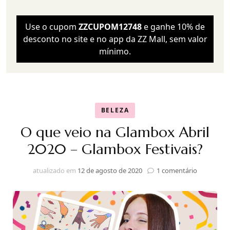
Use o cupom
ZZCUPOM12748
e ganhe 10% de
desconto no site e no app da ZZ Mall, sem valor
mínimo.
BELEZA
O que veio na Glambox Abril
2020 – Glambox Festivais?
em
atualizado em
12 de agosto de 2020
1 comentário
O
que
veio
na
Glambox