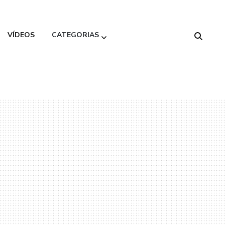
VÍDEOS
CATEGORIAS
Alimentação
Saudável
Beleza
Decoração
Gastronomia
Moda
Variedades
Viagem