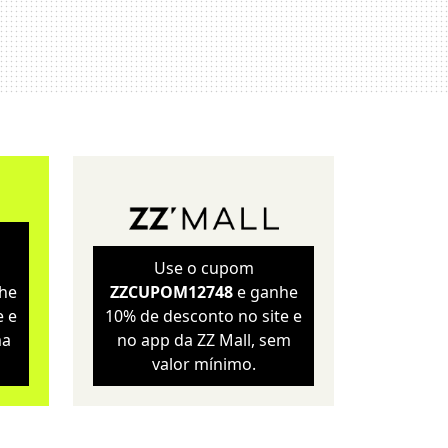
Sustentabilidade
Wellness
Use o cupom
he
ZZCUPOM12748
e ganhe
e e
10% de desconto no site e
ma
no app da ZZ Mall, sem
valor mínimo.