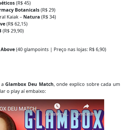
éticos
(R$ 45)
rmacy Botanicals
(R$ 29)
al Kaiak –
Natura
(R$ 34)
ive
(R$ 62,15)
B
(R$ 29,90)
–
Above
(40 glampoints | Preço nas lojas: R$ 6,90)
e a
Glambox Deu Match
, onde explico sobre cada um
ar o play aí embaixo: