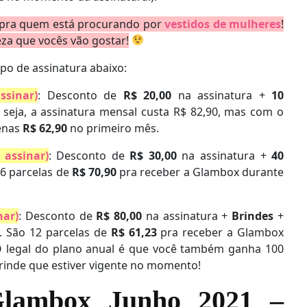
 pra quem está procurando por
vestidos de mulheres
!
eza que vocês vão gostar!
ipo de assinatura abaixo:
ssinar)
: Desconto de
R$ 20,00
na assinatura +
10
seja, a assinatura mensal custa R$ 82,90, mas com o
enas
R$ 62,90
no primeiro mês.
assinar)
: Desconto de
R$ 30,00
na assinatura +
40
 6 parcelas de
R$ 70,90
pra receber a Glambox durante
nar)
: Desconto de
R$ 80,00
na assinatura +
Brindes
+
. São 12 parcelas de
R$ 61,23
pra receber a Glambox
O legal do plano anual é que você também ganha 100
rinde que estiver vigente no momento!
lambox Junho 2021 –