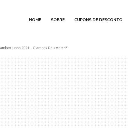
HOME
SOBRE
CUPONS DE DESCONTO
e Calmon
 2026
Glambox Junho 2021 – Glambox Deu Match?