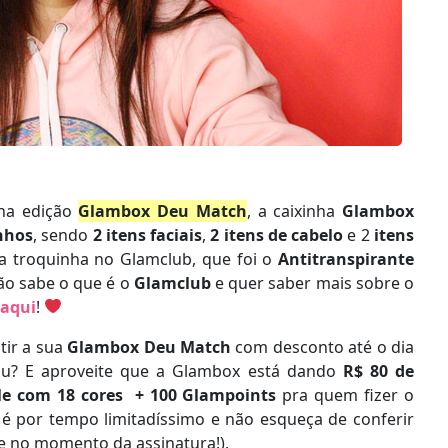
nha edição
Glambox Deu Match
, a caixinha
Glambox
nhos
, sendo
2 itens faciais
,
2 itens de cabelo
e 2
itens
a troquinha no Glamclub, que foi o
Antitranspirante
não sabe o que é o
Glamclub
e quer saber mais sobre o
 aqui
!
tir a sua
Glambox Deu Match
com desconto até o dia
viu? E aproveite que a Glambox está dando
R$ 80 de
Me com 18 cores + 100 Glampoints
pra quem fizer o
 por tempo limitadíssimo e não esqueça de conferir
e no momento da assinatura!).