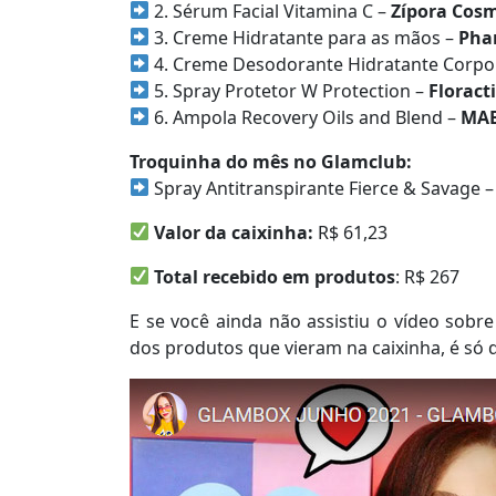
2. Sérum Facial Vitamina C –
Zípora Cosm
3. Creme Hidratante para as mãos –
Pha
4. Creme Desodorante Hidratante Corpor
5. Spray Protetor W Protection –
Floract
6. Ampola Recovery Oils and Blend –
MA
Troquinha do mês no Glamclub:
Spray Antitranspirante Fierce & Savage 
Valor da caixinha:
R$ 61,23
Total recebido em produtos
: R$ 267
E se você ainda não assistiu o vídeo sobr
dos produtos que vieram na caixinha, é só d