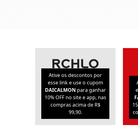
Ative os descontos por
esse link e use o cupom
DAICALMON
para ganhar
e
10% OFF no site e app, nas
F
compras acima de R$
15
99,90.
co