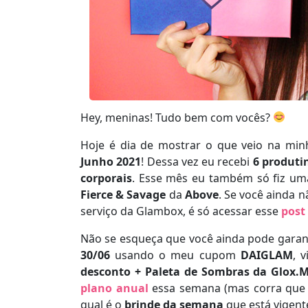
Hey, meninas! Tudo bem com vocês?
Hoje é dia de mostrar o que veio na mi
Junho 2021
! Dessa vez eu recebi
6 produti
corporais
. Esse mês eu também só fiz um
Fierce & Savage
da
Above
. Se você ainda 
serviço da Glambox, é só acessar esse
post
Não se esqueça que você ainda pode garan
30/06
usando o meu cupom
DAIGLAM
, 
desconto + Paleta de Sombras da Glox.
plano anual
essa semana (mas corra que é
qual é o
brinde da semana
que está vigent