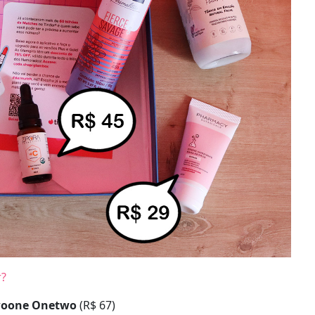
r?
oone Onetwo
(R$ 67)