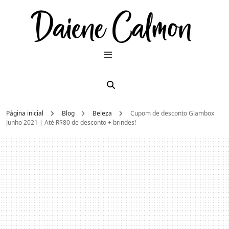
Dai
Moda e
beleza
2026
Cal
Página inicial
Blog
Beleza
Cupom de desconto Glambox
Junho 2021 | Até R$80 de desconto + brindes!