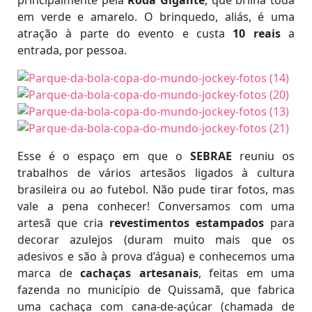
principalmente pela
Roda Gigante
, que brilha toda
em verde e amarelo. O brinquedo, aliás, é uma
atração à parte do evento e custa
10 reais
a
entrada, por pessoa.
Esse é o espaço em que o
SEBRAE
reuniu os
trabalhos de vários artesãos ligados à cultura
brasileira ou ao futebol. Não pude tirar fotos, mas
vale a pena conhecer! Conversamos com uma
artesã que cria
revestimentos estampados
para
decorar azulejos (duram muito mais que os
adesivos e são à prova d’água) e conhecemos uma
marca de
cachaças artesanais
, feitas em uma
fazenda no município de Quissamã, que fabrica
uma cachaça com cana-de-açúcar (chamada de