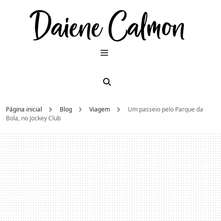
Dai
Moda e
beleza
2026
Cal
Página inicial
Blog
Viagem
Um passeio pelo Parque da
Bola, no Jockey Club